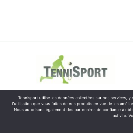
Tennisport utilise les données collectées sur nos services, y 
l'utilisation que vous faites de nos produits en vue de les amélio
Copyright © 2026 Tennispo
Nous autorisons également des partenaires de confiance à obten
activité. V