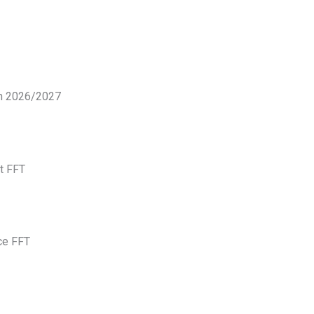
on 2026/2027
nt FFT
nce FFT