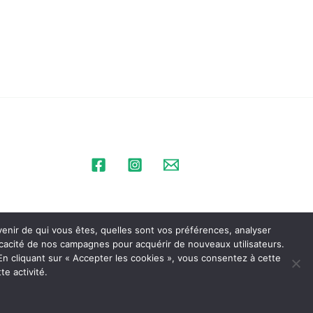
uvenir de qui vous êtes, quelles sont vos préférences, analyser
efficacité de nos campagnes pour acquérir de nouveaux utilisateurs.
Mentions Légales
n cliquant sur « Accepter les cookies », vous consentez à cette
te activité.